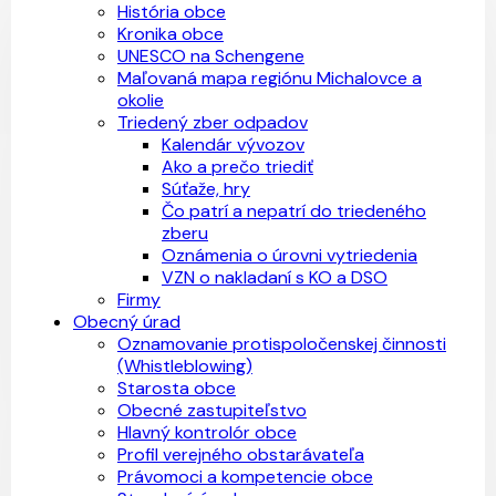
História obce
Kronika obce
UNESCO na Schengene
Maľovaná mapa regiónu Michalovce a
okolie
Triedený zber odpadov
Kalendár vývozov
Ako a prečo triediť
Súťaže, hry
Čo patrí a nepatrí do triedeného
zberu
Oznámenia o úrovni vytriedenia
VZN o nakladaní s KO a DSO
Firmy
Obecný úrad
Oznamovanie protispoločenskej činnosti
(Whistleblowing)
Starosta obce
Obecné zastupiteľstvo
Hlavný kontrolór obce
Profil verejného obstarávateľa
Právomoci a kompetencie obce